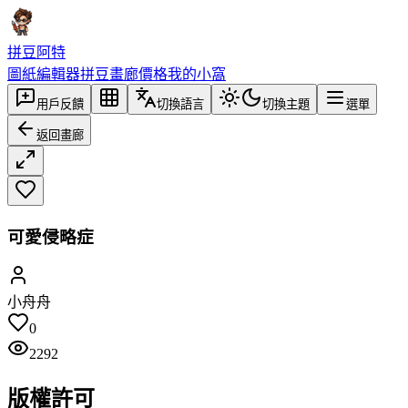
拼豆阿特
圖紙編輯器
拼豆畫廊
價格
我的小窩
用戶反饋
切換語言
切換主題
選單
返回畫廊
可愛侵略症
小舟舟
0
2292
版權許可