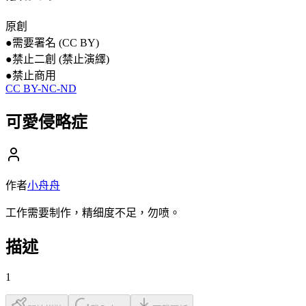
原創
●
需要署名 (CC BY)
●
禁止二創 (禁止演繹)
●
禁止商用
CC BY-NC-ND
可愛侵略症
作者
小舟舟
工作需要制作，精细度不足，勿喷。
描述
1