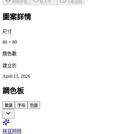
開始拼裝
載入中...
下載圖紙
圖案詳情
尺寸
80
×
80
顏色數
建立於
April 15, 2026
調色板
數量
字母
色盤
拼豆阿特