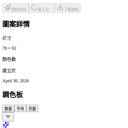
開始拼裝
載入中...
下載圖紙
圖案詳情
尺寸
78
×
92
顏色數
建立於
April 30, 2026
調色板
數量
字母
色盤