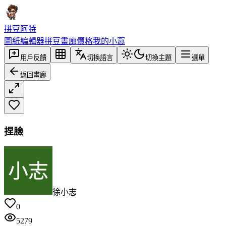
拼豆阿特
圖紙編輯器
拼豆畫廊
價格
我的小窩
用戶反饋
切換語言
切換主題
選單
返回畫廊
捏臉
徐小志
0
5279