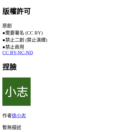
版權許可
原創
●
需要署名 (CC BY)
●
禁止二創 (禁止演繹)
●
禁止商用
CC BY-NC-ND
捏臉
作者
徐小志
暫無描述