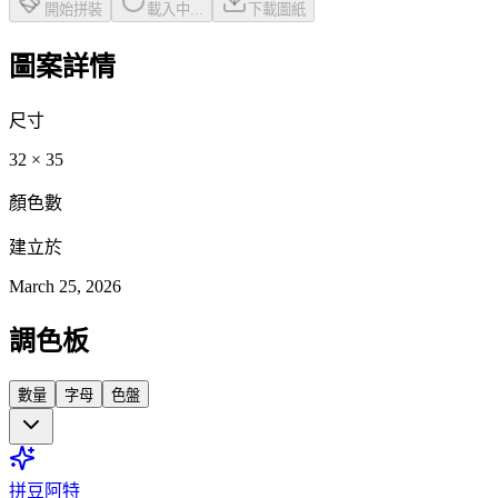
開始拼裝
載入中...
下載圖紙
圖案詳情
尺寸
32
×
35
顏色數
建立於
March 25, 2026
調色板
數量
字母
色盤
拼豆阿特