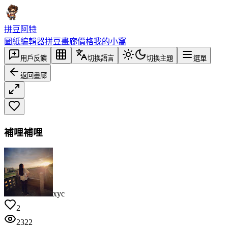
拼豆阿特
圖紙編輯器
拼豆畫廊
價格
我的小窩
用戶反饋
切換語言
切換主題
選單
返回畫廊
補哩補哩
xyc
2
2322