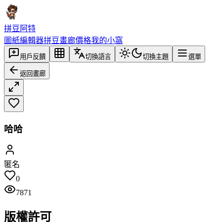
拼豆阿特
圖紙編輯器
拼豆畫廊
價格
我的小窩
用戶反饋
切換語言
切換主題
選單
返回畫廊
哈哈
匿名
0
7871
版權許可