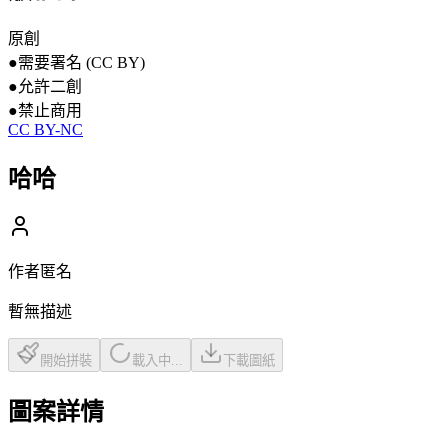
原創
●
需要署名 (CC BY)
●
允許二創
●
禁止商用
CC BY-NC
哈哈
作者
匿名
暫無描述
開始拼裝
載入中...
下載圖紙
圖案詳情