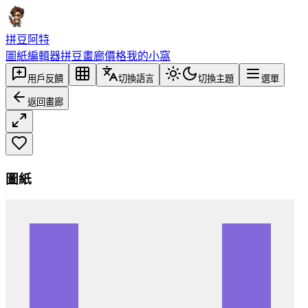
拼豆阿特
圖紙編輯器
拼豆畫廊
價格
我的小窩
用戶反饋
切換語言
切換主題
選單
返回畫廊
圖紙