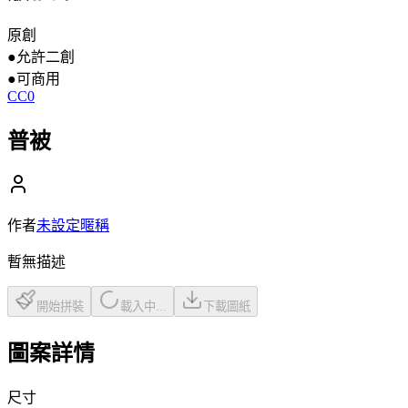
原創
●
允許二創
●
可商用
CC0
普被
作者
未設定暱稱
暫無描述
開始拼裝
載入中...
下載圖紙
圖案詳情
尺寸