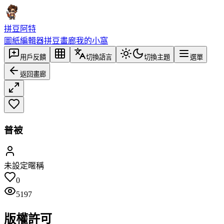
拼豆阿特
圖紙編輯器
拼豆畫廊
我的小窩
用戶反饋
切換語言
切換主題
選單
返回畫廊
普被
未設定暱稱
0
5197
版權許可