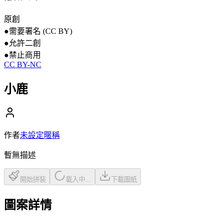
原創
●
需要署名 (CC BY)
●
允許二創
●
禁止商用
CC BY-NC
小鹿
作者
未設定暱稱
暫無描述
開始拼裝
載入中...
下載圖紙
圖案詳情