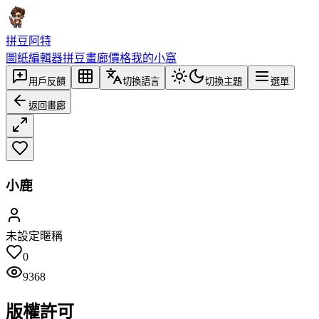
拼豆阿特
圖紙編輯器
拼豆畫廊
價格
我的小窩
用戶反饋
切換語言
切換主題
選單
返回畫廊
小鹿
未設定暱稱
0
9368
版權許可