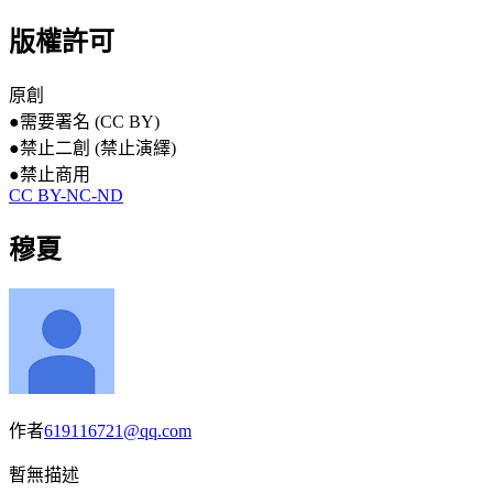
版權許可
原創
●
需要署名 (CC BY)
●
禁止二創 (禁止演繹)
●
禁止商用
CC BY-NC-ND
穆夏
作者
619116721@qq.com
暫無描述