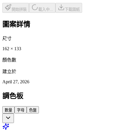
開始拼裝
載入中...
下載圖紙
圖案詳情
尺寸
162
×
133
顏色數
建立於
April 27, 2026
調色板
數量
字母
色盤