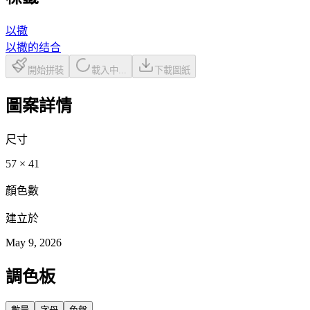
以撒
以撒的结合
開始拼裝
載入中...
下載圖紙
圖案詳情
尺寸
57
×
41
顏色數
建立於
May 9, 2026
調色板