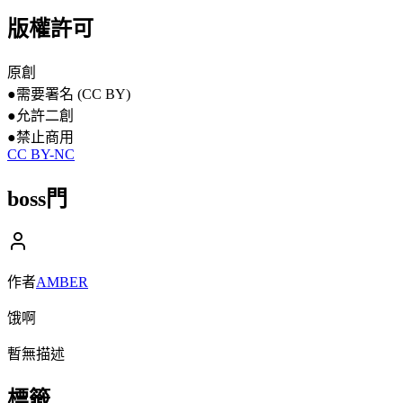
版權許可
原創
●
需要署名 (CC BY)
●
允許二創
●
禁止商用
CC BY-NC
boss門
作者
AMBER
饿啊
暫無描述
標籤