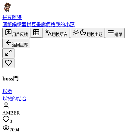
拼豆阿特
圖紙編輯器
拼豆畫廊
價格
我的小窩
用戶反饋
切換語言
切換主題
選單
返回畫廊
boss門
以撒
以撒的结合
AMBER
0
7094